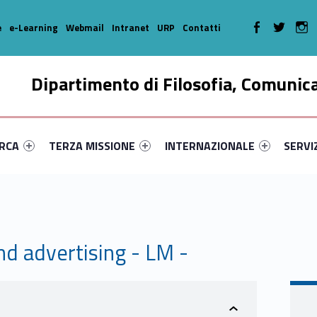
WebMan on Faceboo
WebMan on T
We
e
e-Learning
Webmail
Intranet
URP
Contatti
Dipartimento di Filosofia, Comunic
enu-primary-32797-16
dentifier #link-menu-primary-60121-35
Link identifier #link-menu-primary-56364-46
Link identifier #link-menu-prima
Link ide
ERCA
TERZA MISSIONE
INTERNAZIONALE
SERVI
d advertising - LM -