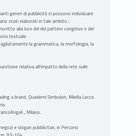
uanti generi di pubblicità si possono individuare
siano stati elaborati in tale ambito ;
scritto alla luce del del pattern congitivo e del
oria testuale.
ttagliatamente la grammatica, la morfologia, la
estione relativa all'impatto della rete sulle
ding a brand, Quaderni Simbolon, Milella Lecce.
ma.
rancoAngeli , Milano.
 negozi e slogan pubblicitari, in Percorsi
e pp. 93-104