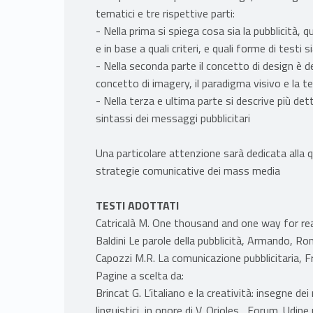
tematici e tre rispettive parti:
- Nella prima si spiega cosa sia la pubblicità, q
e in base a quali criteri, e quali forme di testi 
- Nella seconda parte il concetto di design è de
concetto di imagery, il paradigma visivo e la te
- Nella terza e ultima parte si descrive più de
sintassi dei messaggi pubblicitari
Una particolare attenzione sarà dedicata alla qu
strategie comunicative dei mass media
TESTI ADOTTATI
Catricalà M. One thousand and one way for rea
Baldini Le parole della pubblicità, Armando, Ro
Capozzi M.R. La comunicazione pubblicitaria, F
Pagine a scelta da:
Brincat G. L’italiano e la creatività: insegne dei
linguistici, in onore di V. Orioles , Forum. Udin