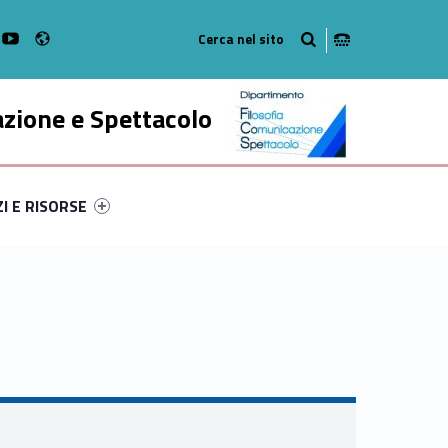
Radio
k
witter
bMan on Instagram
WebMan on Youtube
azione e Spettacolo
ry-35545-52
ntifier #link-menu-primary-78705-63
ZI E RISORSE