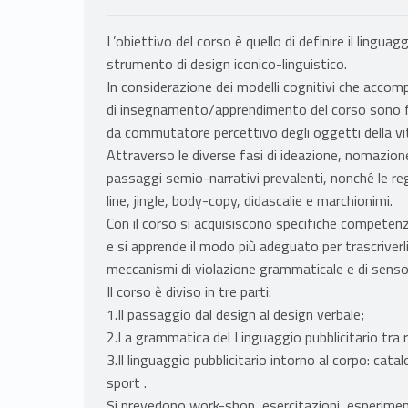
L’obiettivo del corso è quello di definire il linguag
strumento di design iconico-linguistico.
In considerazione dei modelli cognitivi che accomp
di insegnamento/apprendimento del corso sono fin
da commutatore percettivo degli oggetti della vi
Attraverso le diverse fasi di ideazione, nomazion
passaggi semio-narrativi prevalenti, nonché le re
line, jingle, body-copy, didascalie e marchionimi.
Con il corso si acquisiscono specifiche competenze 
e si apprende il modo più adeguato per trascriverli 
meccanismi di violazione grammaticale e di senso
Il corso è diviso in tre parti:
1.Il passaggio dal design al design verbale;
2.La grammatica del Linguaggio pubblicitario tra
3.Il linguaggio pubblicitario intorno al corpo: cat
sport .
Si prevedono work-shop, esercitazioni, esperimen