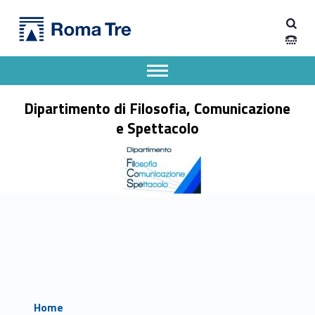
Primary Menu
Dipartimento di Filosofia, Comunicazione e Spettacolo
Dipartimento di Filosofia, Comunicazione e Spettacolo
Apri il menu secondario
Header info sidebar
Dipartimento di Filosofia, Comunicazione
e Spettacolo
Home