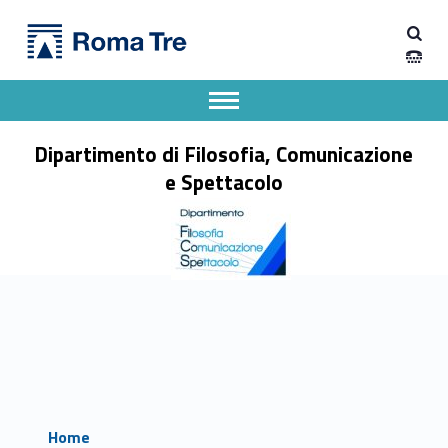
Primary Menu
Dipartimento di Filosofia, Comunicazione e Spettacolo
Dipartimento di Filosofia, Comunicazione e Spettacolo
Apri il menu secondario
Header info sidebar
Dipartimento di Filosofia, Comunicazione
e Spettacolo
Home