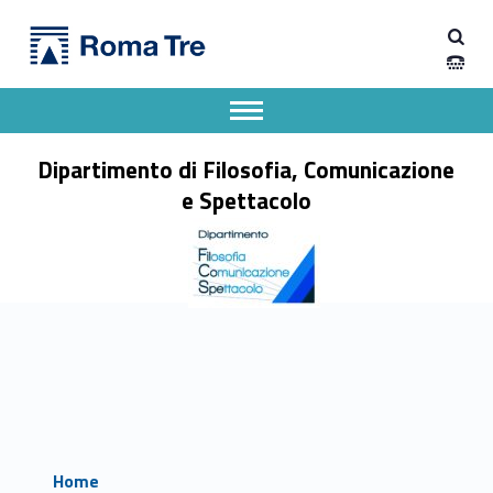
Primary Menu
Dipartimento di Filosofia, Comunicazione e Spettacolo
Dipartimento di Filosofia, Comunicazione e Spettacolo
Apri il menu secondario
Header info sidebar
Dipartimento di Filosofia, Comunicazione
e Spettacolo
Home