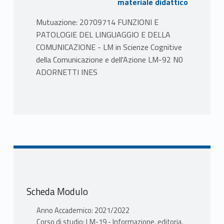
materiale didattico
Mutuazione: 20709714 FUNZIONI E
PATOLOGIE DEL LINGUAGGIO E DELLA
COMUNICAZIONE - LM in Scienze Cognitive
della Comunicazione e dell'Azione LM-92 N0
ADORNETTI INES
PROGRAMMA
Il corso affronta il tema delle patologie del
linguaggio con particolare attenzione ai
deficit che coinvolgono la sfera della
comunicazione discorsiva e conversazionale.
Tra i casi presi in esame, ampio spazio è
riservato alla discussione dei deficit
Scheda Modulo
comunicativi che caratterizzano patologie
quali l'autismo, la schizofrenia, il trauma
Anno Accademico: 2021/2022
cranico. In casi del genere, così come in molte
Corso di studio: LM-19 - Informazione, editoria,