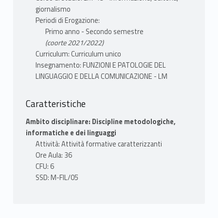
patologie neuropsicologiche e
giornalismo
psicopatologiche, i problemi comunicativi
Periodi di Erogazione:
riguardano prevalentemente le relazioni tra
Primo anno - Secondo semestre
frasi sul piano del discorso e dipendono da
(coorte 2021/2022)
deficit che coinvolgono primariamente la
Curriculum: Curriculum unico
sfera cognitiva, piuttosto che la dimensione
Insegnamento: FUNZIONI E PATOLOGIE DEL
LINGUAGGIO E DELLA COMUNICAZIONE - LM
specificatamente linguistica. Lo studio delle
patologie del discorso diventa, così, modo
particolarmente proficuo per indagare una
Caratteristiche
questione più generale estremamente
Ambito disciplinare: Discipline metodologiche,
rilevante da un punto di vista teorico: i
informatiche e dei linguaggi
rapporti tra linguaggio e cognizione.
Attività: Attività formative caratterizzanti
Ore Aula: 36
Le lezioni inizieranno il 23 febbraio 2022. Si
CFU: 6
prega di iscriversi alla pagina Moodle
SSD: M-FIL/05
dell'insegnamento per ricevere tutti gli
aggiornamenti da parte del docente: