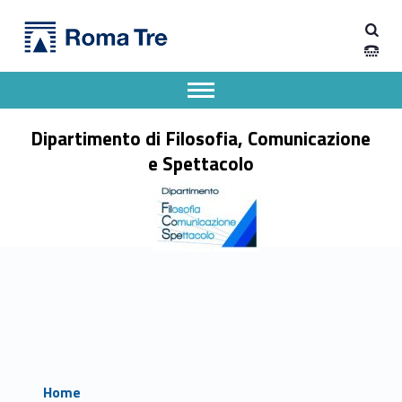
Primary Menu
Dipartimento di Filosofia, Comunicazione e Spettacolo
Dipartimento di Filosofia, Comunicazione e Spettacolo
Apri il menu secondario
Header info sidebar
Dipartimento di Filosofia, Comunicazione
e Spettacolo
Home