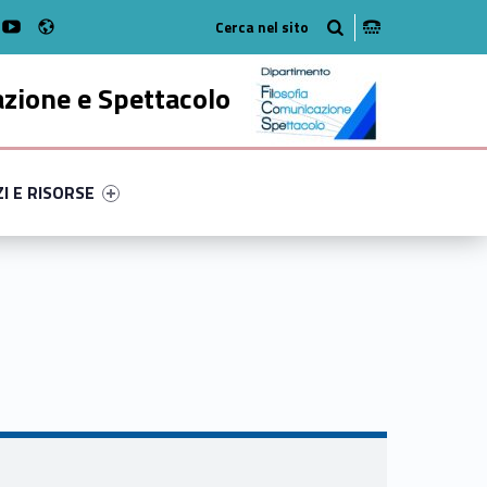
Radio
k
witter
bMan on Instagram
WebMan on Youtube
azione e Spettacolo
ry-73332-52
ntifier #link-menu-primary-59009-63
ZI E RISORSE