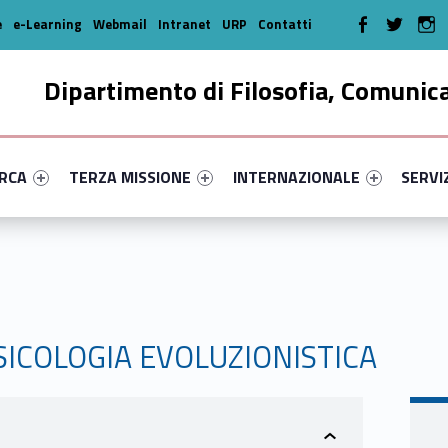
WebMan on Faceboo
WebMan on T
We
e
e-Learning
Webmail
Intranet
URP
Contatti
Dipartimento di Filosofia, Comunic
enu-primary-80458-16
dentifier #link-menu-primary-98926-35
Link identifier #link-menu-primary-17003-46
Link identifier #link-menu-prima
Link ide
ERCA
TERZA MISSIONE
INTERNAZIONALE
SERVI
PSICOLOGIA EVOLUZIONISTICA