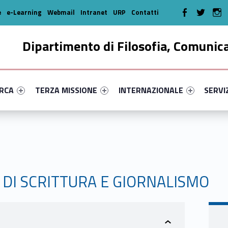
WebMan on Faceboo
WebMan on T
We
e
e-Learning
Webmail
Intranet
URP
Contatti
Dipartimento di Filosofia, Comunic
enu-primary-60634-16
dentifier #link-menu-primary-56650-35
Link identifier #link-menu-primary-68222-46
Link identifier #link-menu-prima
Link ide
ERCA
TERZA MISSIONE
INTERNAZIONALE
SERVI
 DI SCRITTURA E GIORNALISMO