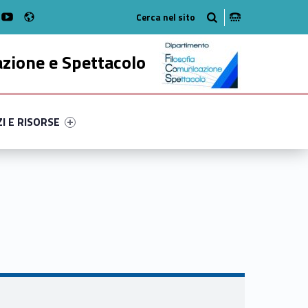
Radio
k
witter
bMan on Instagram
WebMan on Youtube
azione e Spettacolo
ry-72890-52
ntifier #link-menu-primary-77491-63
ZI E RISORSE