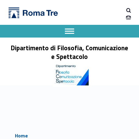
Primary Menu
Dipartimento di Filosofia, Comunicazione e Spettacolo
Dipartimento di Filosofia, Comunicazione e Spettacolo
Apri il menu secondario
Header info sidebar
Dipartimento di Filosofia, Comunicazione
e Spettacolo
Home