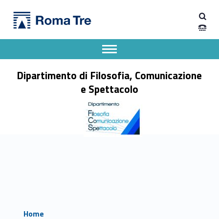
Primary Menu
Dipartimento di Filosofia, Comunicazione e Spettacolo
Dipartimento di Filosofia, Comunicazione e Spettacolo
Apri il menu secondario
Header info sidebar
Dipartimento di Filosofia, Comunicazione
e Spettacolo
Home