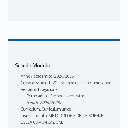
PROGRAMMA
Il corso è finalizzato a sviluppare
competenze metodologiche nell’ambito delle
scienze della comunicazione e sociali. La
prima parte del corso prenderà in esame il
disegno della ricerca nelle scienze sociali,
differenziando tra metodi qualitativi e
Scheda Modulo
quantitativi.
Nella seconda parte del corso saranno
Anno Accademico: 2024/2025
indicate le principali tappe e strategie della
Corso di studio: L-20 - Scienze della Comunicazione
ricerca nel campo delle scienze della
Periodi di Erogazione:
comunicazione, con particolare riguardo ai
Primo anno - Secondo semestre
metodi qualitativi e creativi per la ricerca
(coorte 2024/2025)
sociale.
Curriculum: Curriculum unico
Insegnamento: METODOLOGIE DELLE SCIENZE
TESTI ADOTTATI
DELLA COMUNICAZIONE