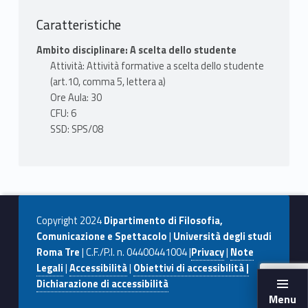
PRIMA PARTE
- Wendy Griswold (2009), Un framework
Caratteristiche
metodologico per lo studio della cultura, in
Ambito disciplinare: A scelta dello studente
M. Santoro, R. Sassatelli (a cura di), Studiare
Attività: Attività formative a scelta dello studente
la cultura. Nuove prospettive sociologiche, Il
(art.10, comma 5, lettera a)
Mulino, Bologna, pp. 253-285
Ore Aula: 30
CFU: 6
SECONDA PARTE
SSD: SPS/08
- Mario Cardano, Luigi Gariglio (2024), Metodi
qualitativi. Pratiche di ricerca in presenza, a
distanza e ibride, Carocci, Roma
- Alberta Giorgi, Micol Pizzolati, Elena
Vacchelli (2021), Metodi creativi per la ricerca
Copyright 2024
Dipartimento di Filosofia,
sociale. Contesto, pratiche, strumenti, il
Comunicazione e Spettacolo
|
Università degli studi
Mulino, Bologna (fino al capitolo 7 incluso)
Roma Tre
| C.F./P.I. n. 04400441004 |
Privacy
|
Note
Legali
|
Accessibilità
|
Obiettivi di accessibilità |
MODALITÀ EROGAZIONE
Dichiarazione di accessibilità
Il corso prevede in prevalenza lezioni frontali
Menu