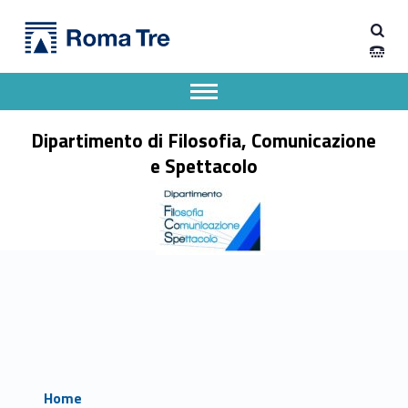
Primary Menu
Dipartimento di Filosofia, Comunicazione e Spettacolo
Dipartimento di Filosofia, Comunicazione e Spettacolo
Apri il menu secondario
Header info sidebar
Dipartimento di Filosofia, Comunicazione
e Spettacolo
Home