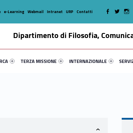
WebMan on Faceboo
WebMan on T
We
e
e-Learning
Webmail
Intranet
URP
Contatti
Dipartimento di Filosofia, Comunic
enu-primary-16217-16
dentifier #link-menu-primary-95791-35
Link identifier #link-menu-primary-60-46
Link identifier #link-menu-prima
Link ide
ERCA
TERZA MISSIONE
INTERNAZIONALE
SERVI