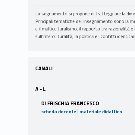
L’insegnamento si propone di tratteggiare la dime
Principali tematiche dell’insegnamento sono la m
e il multiculturalismo, il rapporto tra razionalità e 
sull’interculturalità, la politica e i confitti identita
CANALI
A - L
DI FRISCHIA FRANCESCO
|
scheda docente
materiale didattico
PROGRAMMA
PROGRAMMA 2024-2025