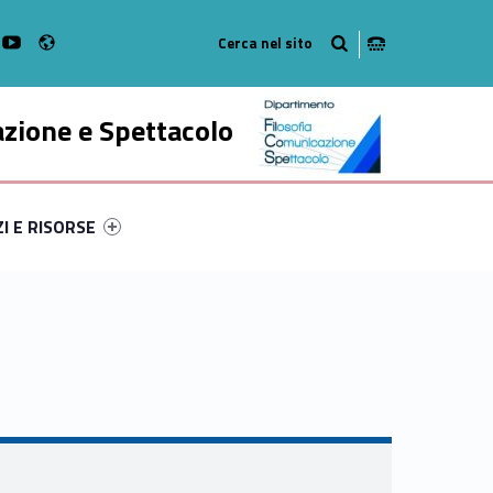
Radio
k
witter
bMan on Instagram
WebMan on Youtube
azione e Spettacolo
ry-66600-52
ntifier #link-menu-primary-19721-63
ZI E RISORSE