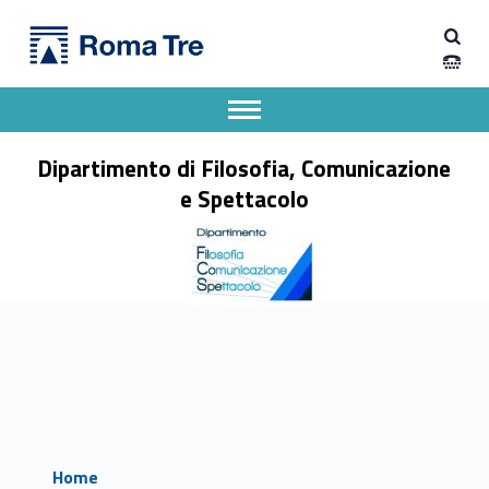
Primary Menu
Dipartimento di Filosofia, Comunicazione e Spettacolo
Dipartimento di Filosofia, Comunicazione e Spettacolo
Apri il menu secondario
Header info sidebar
Dipartimento di Filosofia, Comunicazione
e Spettacolo
Home