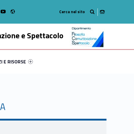
Radio
k
witter
bMan on Instagram
WebMan on Youtube
azione e Spettacolo
ry-61589-52
ntifier #link-menu-primary-70687-63
ZI E RISORSE
IA