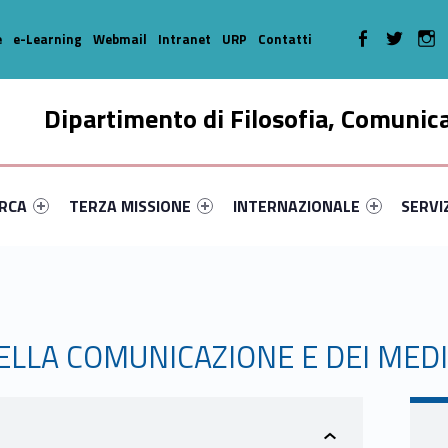
WebMan on Faceboo
WebMan on T
We
e
e-Learning
Webmail
Intranet
URP
Contatti
Dipartimento di Filosofia, Comunic
enu-primary-22089-16
dentifier #link-menu-primary-67603-35
Link identifier #link-menu-primary-7547-46
Link identifier #link-menu-prima
Link ide
ERCA
TERZA MISSIONE
INTERNAZIONALE
SERVI
DELLA COMUNICAZIONE E DEI MED