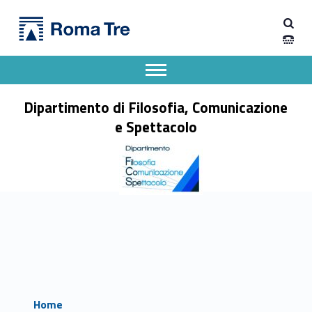
Primary Menu
Dipartimento di Filosofia, Comunicazione e Spettacolo
Dipartimento di Filosofia, Comunicazione e Spettacolo
Apri il menu secondario
Header info sidebar
Dipartimento di Filosofia, Comunicazione
e Spettacolo
Home