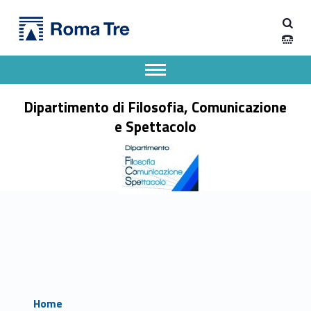
Primary Menu
Dipartimento di Filosofia, Comunicazione e Spettacolo
Dipartimento di Filosofia, Comunicazione e Spettacolo
Apri il menu secondario
Header info sidebar
Dipartimento di Filosofia, Comunicazione
e Spettacolo
Home