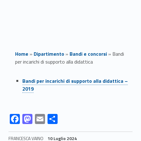
Home
»
Dipartimento
»
Bandi e concorsi
»
Bandi
per incarichi di supporto alla didattica
Link identifier #identifier__109165-1
B
Bandi per incarichi di supporto alla didattica –
2019
a
n
Link identifier #identifier__104411-2
Link identifier #identifier__197364-3
Link identifier #identifier__136252-4
Link identifier #identifier__1136-5
F
M
E
C
d
ac
as
m
o
i
e
to
ai
n
FRANCESCA VAINO
10 Luglio 2024