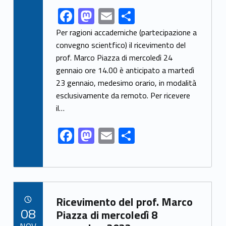
F
M
E
C
Link identifier share facebook archive #share-link-archive-59120
ac
as
m
o
Per ragioni accademiche (partecipazione a
e
to
ai
n
convegno scientfico) il ricevimento del
prof. Marco Piazza di mercoledì 24
b
d
l
di
gennaio ore 14.00 è anticipato a martedì
o
o
vi
23 gennaio, medesimo orario, in modalità
o
n
di
esclusivamente da remoto. Per ricevere
k
il…
F
M
E
C
ac
as
m
o
e
to
ai
n
b
d
l
di
o
o
vi
Link identifier archive #link-archive-52507
Ricevimento del prof. Marco
POSTED ON:
08
o
n
di
Piazza di mercoledì 8