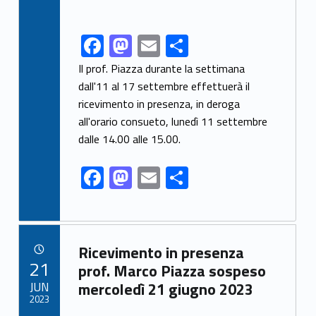
F
M
E
C
Link identifier share facebook archive #share-link-archive-11995
ac
as
m
o
Il prof. Piazza durante la settimana
e
to
ai
n
dall'11 al 17 settembre effettuerà il
ricevimento in presenza, in deroga
b
d
l
di
all'orario consueto, lunedì 11 settembre
o
o
vi
dalle 14.00 alle 15.00.
o
n
di
F
M
E
C
k
ac
as
m
o
e
to
ai
n
b
d
l
di
Link identifier archive #link-archive-63027
Ricevimento in presenza
o
o
vi
POSTED ON:
21
prof. Marco Piazza sospeso
o
n
di
JUN
mercoledì 21 giugno 2023
2023
k