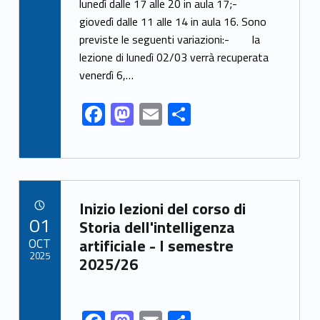
e
to
ai
n
lunedì dalle 17 alle 20 in aula 17;-
giovedì dalle 11 alle 14 in aula 16. Sono
b
d
l
di
previste le seguenti variazioni:- la
o
o
vi
lezione di lunedì 02/03 verrà recuperata
o
n
di
venerdì 6,…
k
F
M
E
C
ac
as
m
o
e
to
ai
n
b
d
l
di
o
o
vi
Link identifier archive #link-archive-41800
Inizio lezioni del corso di
POSTED ON:
01
o
n
di
Storia dell'intelligenza
OCT
artificiale - I semestre
k
2025
2025/26
Link identifier share facebook archive #share-link-archive-85467