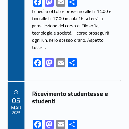
F
M
E
C
ac
as
m
o
Lunedì 6 ottobre prossimo alle h. 14.00 e
e
to
ai
n
fino alle h. 17.00 in aula 16 si terrà la
prima lezione del corso di Filosofia,
b
d
l
di
tecnologia e società. Il corso proseguirà
o
o
vi
ogni lun. nello stesso orario. Aspetto
o
n
di
tutte…
k
F
M
E
C
ac
as
m
o
e
to
ai
n
b
d
l
di
Link identifier archive #link-archive-42171
Ricevimento studentesse e
o
o
vi
POSTED ON:
05
studenti
o
n
di
MAR
2025
k
F
M
E
C
Link identifier share facebook archive #share-link-archive-21096