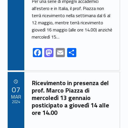
ac
as
m
o
Per una serie di impegni accademici
e
to
ai
n
all'estero e in Italia, il prof. Piazza non
terrà ricevimento nella settimana dal 6 al
b
d
l
di
12 maggio, mentre terrà ricevimento
o
o
vi
giovedì 16 maggio (alle ore 14.00) anziché
o
n
di
mercoledì 15…
k
F
M
E
C
ac
as
m
o
e
to
ai
n
b
d
l
di
Link identifier archive #link-archive-43640
Ricevimento in presenza del
o
o
vi
POSTED ON:
07
prof. Marco Piazza di
o
n
di
MAR
mercoledì 13 gennaio
2024
posticipato a giovedì 14 alle
k
ore 14.00