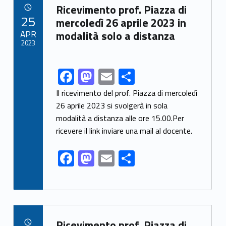
o
o
vi
Link identifier archive #link-archive-86740
Ricevimento prof. Piazza di
POSTED ON:
25
o
n
di
mercoledì 26 aprile 2023 in
APR
modalità solo a distanza
k
2023
F
M
E
C
Link identifier share facebook archive #share-link-archive-76683
ac
as
m
o
Il ricevimento del prof. Piazza di mercoledì
e
to
ai
n
26 aprile 2023 si svolgerà in sola
modalità a distanza alle ore 15.00.Per
b
d
l
di
ricevere il link inviare una mail al docente.
o
o
vi
o
n
di
F
M
E
C
k
ac
as
m
o
e
to
ai
n
b
d
l
di
o
o
vi
Link identifier archive #link-archive-40562
Ricevimento prof. Piazza di