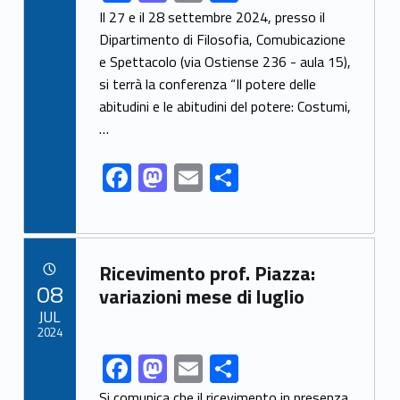
ac
as
m
o
Il 27 e il 28 settembre 2024, presso il
e
to
ai
n
Dipartimento di Filosofia, Comubicazione
e Spettacolo (via Ostiense 236 - aula 15),
b
d
l
di
si terrà la conferenza “Il potere delle
o
o
vi
abitudini e le abitudini del potere: Costumi,
o
n
di
…
k
F
M
E
C
ac
as
m
o
e
to
ai
n
b
d
l
di
Link identifier archive #link-archive-24404
Ricevimento prof. Piazza:
o
o
vi
POSTED ON:
08
variazioni mese di luglio
o
n
di
JUL
2024
k
F
M
E
C
Link identifier share facebook archive #share-link-archive-24054
ac
as
m
o
Si comunica che il ricevimento in presenza