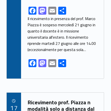
F
M
E
C
Link identifier share facebook archive #share-link-archive-34237
ac
as
m
o
Il ricevimento in presenza del prof. Marco
e
to
ai
n
Piazza è sospeso mercoledì 21 giugno in
quanto il docente è in missione
b
d
l
di
universitaria all'estero. Il ricevimento
o
o
vi
riprende martedì 27 giugno alle ore 14.00
o
n
di
(eccezionalmente per questa sola…
k
F
M
E
C
ac
as
m
o
e
to
ai
n
b
d
l
di
o
o
vi
Link identifier archive #link-archive-16627
o
n
di
Ricevimento prof. Piazza n
POSTED ON:
17
modalità solo a distanza dal
k