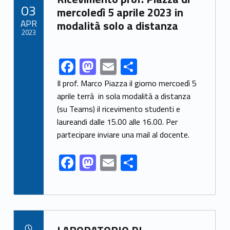
POSTED ON:
03
o
n
di
mercoledì 5 aprile 2023 in
APR
modalità solo a distanza
k
2023
F
M
E
C
Link identifier share facebook archive #share-link-archive-16180
ac
as
m
o
Il prof. Marco Piazza il giorno mercoedì 5
e
to
ai
n
aprile terrà in sola modalità a distanza
(su Teams) il ricevimento studenti e
b
d
l
di
laureandi dalle 15.00 alle 16.00. Per
o
o
vi
partecipare inviare una mail al docente.
o
n
di
F
M
E
C
k
ac
as
m
o
e
to
ai
n
b
d
l
di
o
o
vi
Link identifier archive #link-archive-64463