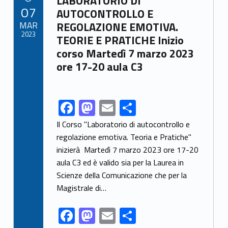
LABORATORIO DI
POSTED ON:
07
o
n
di
AUTOCONTROLLO E
MAR
REGOLAZIONE EMOTIVA.
k
2023
TEORIE E PRATICHE Inizio
corso Martedì 7 marzo 2023
ore 17-20 aula C3
F
M
E
C
Link identifier share facebook archive #share-link-archive-66851
ac
as
m
o
Il Corso "Laboratorio di autocontrollo e
e
to
ai
n
regolazione emotiva. Teoria e Pratiche"
inizierà Martedì 7 marzo 2023 ore 17-20
b
d
l
di
aula C3 ed è valido sia per la Laurea in
o
o
vi
Scienze della Comunicazione che per la
o
n
di
Magistrale di…
k
F
M
E
C