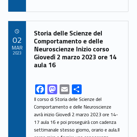
ac
as
m
o
e
to
ai
n
b
d
l
di
o
o
vi
Link identifier archive #link-archive-26118
Storia delle Scienze del
POSTED ON:
02
o
n
di
Comportamento e delle
MAR
Neuroscienze Inizio corso
k
2023
Giovedì 2 marzo 2023 ore 14
aula 16
F
M
E
C
Link identifier share facebook archive #share-link-archive-2945
ac
as
m
o
Il corso di Storia delle Scienze del
e
to
ai
n
Comportamento e delle Neuroscienze
avrà inizio Giovedì 2 marzo 2023 ore 14-
b
d
l
di
17 aula 16 e poi proseguirà con cadenza
o
o
vi
settimanale stesso giorno, orario e aula.Il