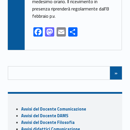
o
o
vi
medesimo orario. Il ricevimento in
o
n
di
presenza riprenderà regolarmente dall'8
k
febbraio p.v.
F
M
E
C
ac
as
m
o
e
to
ai
n
b
d
l
di
Posts Navigation
o
o
vi
»
o
n
di
k
Sidebar
Avvisi del Docente Comunicazione
Avvisi del Docente DAMS
Avvisi del Docente Filosofia
Avvisi didattici Comunicazione