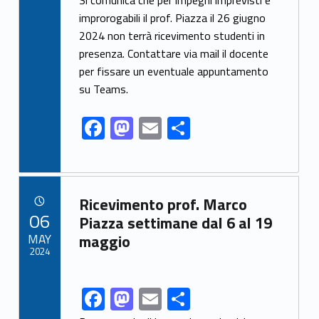
ac
as
m
o
Si comunica che per impegni imprevisti e
e
to
ai
n
improrogabili il prof. Piazza il 26 giugno
2024 non terrà ricevimento studenti in
b
d
l
di
presenza. Contattare via mail il docente
o
o
vi
per fissare un eventuale appuntamento
o
n
di
su Teams.
k
F
M
E
C
ac
as
m
o
e
to
ai
n
b
d
l
di
Link identifier archive #link-archive-28711
Ricevimento prof. Marco
o
o
vi
POSTED ON:
06
Piazza settimane dal 6 al 19
o
n
di
MAY
maggio
2024
k
F
M
E
C
Link identifier share facebook archive #share-link-archive-52024