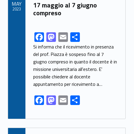
MAY
17 maggio al 7 giugno
2023
compreso
F
M
E
C
Link identifier share facebook archive #share-link-archive-95108
ac
as
m
o
Si informa che il ricevimento in presenza
e
to
ai
n
del prof. Piazza è sospeso fino al 7
giugno compreso in quanto il docente è in
b
d
l
di
missione universitaria all'estero. E'
o
o
vi
possibile chiedere al docente
o
n
di
appuntamento per ricevimento a…
k
F
M
E
C
ac
as
m
o
e
to
ai
n
b
d
l
di