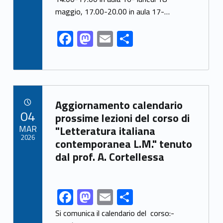
o
n
di
maggio, 17.00-20.00 in aula 17-…
k
F
M
E
C
ac
as
m
o
e
to
ai
n
b
d
l
di
o
o
vi
Link identifier archive #link-archive-81518
Aggiornamento calendario
POSTED ON:
04
o
n
di
prossime lezioni del corso di
MAR
"Letteratura italiana
k
2026
contemporanea L.M." tenuto
dal prof. A. Cortellessa
F
M
E
C
Link identifier share facebook archive #share-link-archive-70391
ac
as
m
o
Si comunica il calendario del corso:-