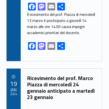
F
M
E
C
Link identifier share facebook archive #share-link-archive-80244
ac
as
m
o
Il ricevimento del prof. Piazza di mercoledì
e
to
ai
n
13 marzo è posticipato a giovedì 14
marzo alle ore 14.00 causa impegni
b
d
l
di
accademici prioritari del docente.
o
o
vi
o
n
di
F
M
E
C
k
ac
as
m
o
e
to
ai
n
b
d
l
di
o
o
vi
Link identifier archive #link-archive-3064
Ricevimento del prof. Marco
POSTED ON:
19
o
n
di
Piazza di mercoledì 24
JAN
gennaio anticipato a martedì
k
2024
23 gennaio