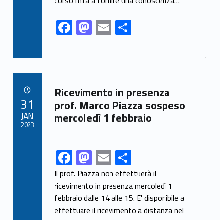
o
n
di
corso mira a fornire una conoscenza…
k
F
M
E
C
ac
as
m
o
e
to
ai
n
b
d
l
di
o
o
vi
Link identifier archive #link-archive-23199
Ricevimento in presenza
POSTED ON:
31
o
n
di
prof. Marco Piazza sospeso
JAN
mercoledì 1 febbraio
k
2023
F
M
E
C
Link identifier share facebook archive #share-link-archive-19284
ac
as
m
o
Il prof. Piazza non effettuerà il
e
to
ai
n
ricevimento in presenza mercoledì 1
febbraio dalle 14 alle 15. E' disponibile a
b
d
l
di
effettuare il ricevimento a distanza nel