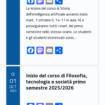
F
M
E
C
ac
as
m
o
Le lezioni del corso di Storia
e
to
ai
n
dell'intelligenza artificiale avranno inizio
mart. 7 ottobre h. 14-17 in aula 16 e
b
d
l
di
proseguiranno tutti i mart. del primo
o
o
vi
semestre nello stesso orario. Le studenti
o
n
di
e gli studenti interessati sono…
k
F
M
E
C
ac
as
m
o
e
to
ai
n
b
d
l
di
Link identifier archive #link-archive-16735
Inizio del corso di Filosofia,
o
o
vi
POSTED ON:
01
tecnologia e società primo
o
n
di
OCT
semestre 2025/2026
2025
k
Link identifier share facebook archive #share-link-archive-17604