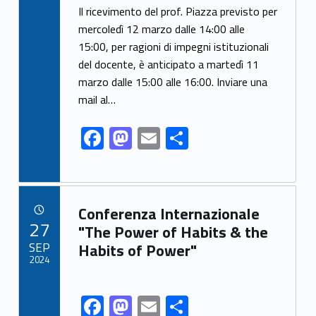
ac
as
m
o
Il ricevimento del prof. Piazza previsto per
e
to
ai
n
mercoledì 12 marzo dalle 14:00 alle
15:00, per ragioni di impegni istituzionali
b
d
l
di
del docente, è anticipato a martedì 11
o
o
vi
marzo dalle 15:00 alle 16:00. Inviare una
o
n
di
mail al…
k
F
M
E
C
ac
as
m
o
e
to
ai
n
b
d
l
di
Link identifier archive #link-archive-92443
Conferenza Internazionale
o
o
vi
POSTED ON:
27
"The Power of Habits & the
o
n
di
SEP
Habits of Power"
2024
k
F
M
E
C
Link identifier share facebook archive #share-link-archive-68272