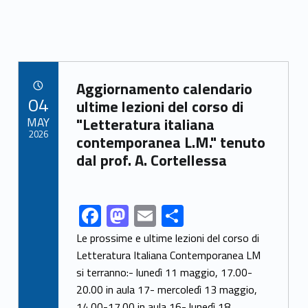
Link identifier archive #link-archive-84617
Aggiornamento calendario
POSTED ON:
04
ultime lezioni del corso di
MAY
"Letteratura italiana
2026
contemporanea L.M." tenuto
dal prof. A. Cortellessa
F
M
E
C
Link identifier share facebook archive #share-link-archive-67454
ac
as
m
o
Le prossime e ultime lezioni del corso di
e
to
ai
n
Letteratura Italiana Contemporanea LM
si terranno:- lunedì 11 maggio, 17.00-
b
d
l
di
20.00 in aula 17- mercoledì 13 maggio,
o
o
vi
14.00-17.00 in aula 16- lunedì 18