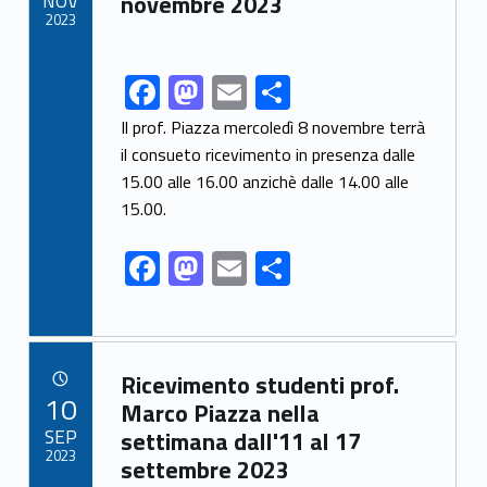
NOV
novembre 2023
k
2023
F
M
E
C
Link identifier share facebook archive #share-link-archive-74274
ac
as
m
o
Il prof. Piazza mercoledì 8 novembre terrà
e
to
ai
n
il consueto ricevimento in presenza dalle
15.00 alle 16.00 anzichè dalle 14.00 alle
b
d
l
di
15.00.
o
o
vi
o
n
di
F
M
E
C
k
ac
as
m
o
e
to
ai
n
b
d
l
di
Link identifier archive #link-archive-88646
Ricevimento studenti prof.
o
o
vi
POSTED ON:
10
Marco Piazza nella
o
n
di
SEP
settimana dall'11 al 17
2023
settembre 2023
k