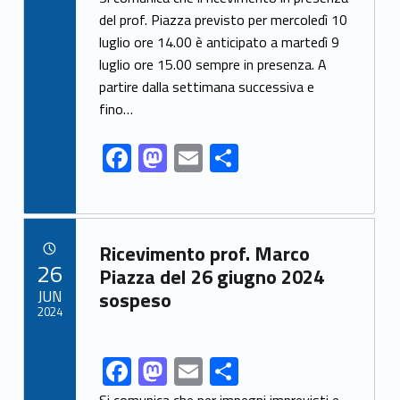
e
to
ai
n
del prof. Piazza previsto per mercoledì 10
luglio ore 14.00 è anticipato a martedì 9
b
d
l
di
luglio ore 15.00 sempre in presenza. A
o
o
vi
partire dalla settimana successiva e
o
n
di
fino…
k
F
M
E
C
ac
as
m
o
e
to
ai
n
b
d
l
di
Link identifier archive #link-archive-2289
Ricevimento prof. Marco
o
o
vi
POSTED ON:
26
Piazza del 26 giugno 2024
o
n
di
JUN
sospeso
2024
k
F
M
E
C
Link identifier share facebook archive #share-link-archive-98074