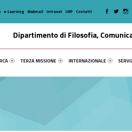
WebMan on Faceboo
WebMan on T
We
e
e-Learning
Webmail
Intranet
URP
Contatti
Dipartimento di Filosofia, Comunic
enu-primary-27923-16
dentifier #link-menu-primary-41213-35
Link identifier #link-menu-primary-67795-46
Link identifier #link-menu-prima
Link ide
ERCA
TERZA MISSIONE
INTERNAZIONALE
SERVI