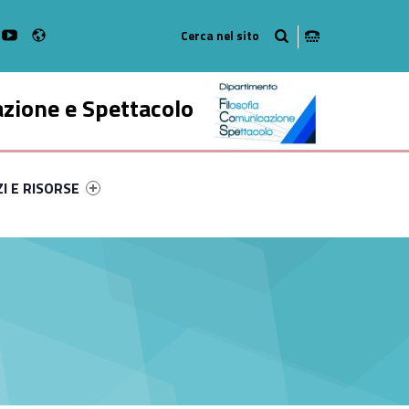
Radio
k
witter
bMan on Instagram
WebMan on Youtube
azione e Spettacolo
ry-49566-52
ntifier #link-menu-primary-35657-63
ZI E RISORSE