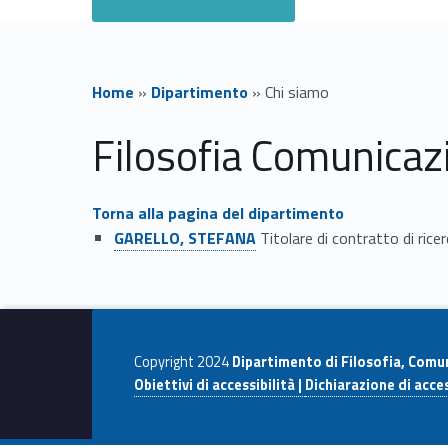
Home
»
Dipartimento
»
Chi siamo
C
Filosofia Comunicaz
h
Torna alla pagina del dipartimento
i
GARELLO, STEFANA
Titolare di contratto di rice
Skip back to navigation
s
i
Copyright 2024
Dipartimento di Filosofia, Comu
a
Obiettivi di accessibilità |
Dichiarazione di acces