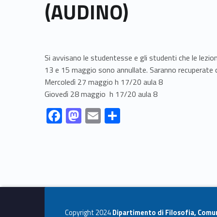
(AUDINO)
Si avvisano le studentesse e gli studenti che le lezion
13 e 15 maggio sono annullate. Saranno recuperate
Mercoledì 27 maggio h 17/20 aula 8
Giovedì 28 maggio h 17/20 aula 8
Link identifier #identifier__15682-1
Link identifier #identifier__73908-2
Link identifier #identifier__40251-3
Link identifier #identifier__185782-4
F
M
E
C
ac
as
m
o
Skip back to navigation
e
to
ai
n
b
d
l
di
o
o
vi
o
n
di
k
Copyright 2024
Dipartimento di Filosofia, Comu