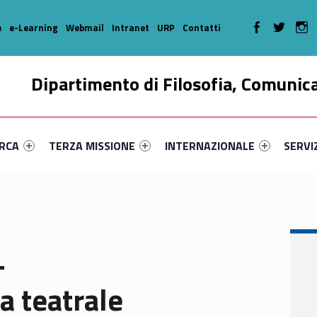
WebMan on Faceboo
WebMan on T
We
e
e-Learning
Webmail
Intranet
URP
Contatti
Dipartimento di Filosofia, Comunic
enu-primary-99000-16
dentifier #link-menu-primary-42823-35
Link identifier #link-menu-primary-51489-46
Link identifier #link-menu-prima
Link ide
ERCA
TERZA MISSIONE
INTERNAZIONALE
SERVI
-
ca teatrale