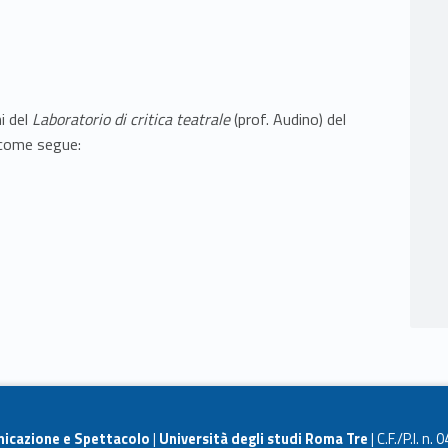
i del
Laboratorio di critica teatrale
(prof. Audino) del
 come segue:
nicazione e Spettacolo
|
Università degli studi Roma Tre
| C.F./P.I. n