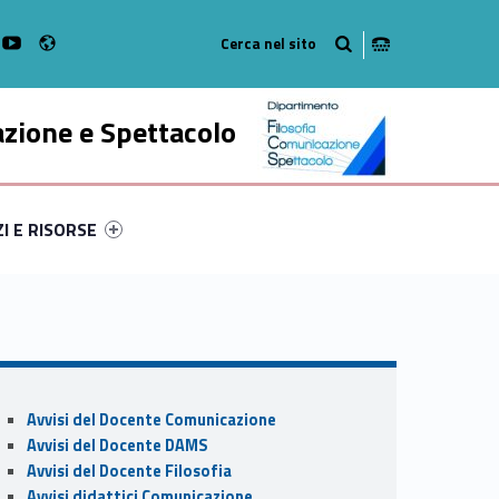
Radio
k
witter
bMan on Instagram
WebMan on Youtube
azione e Spettacolo
ry-5979-52
ntifier #link-menu-primary-91258-63
ZI E RISORSE
Sidebar
Avvisi del Docente Comunicazione
Avvisi del Docente DAMS
Avvisi del Docente Filosofia
Avvisi didattici Comunicazione