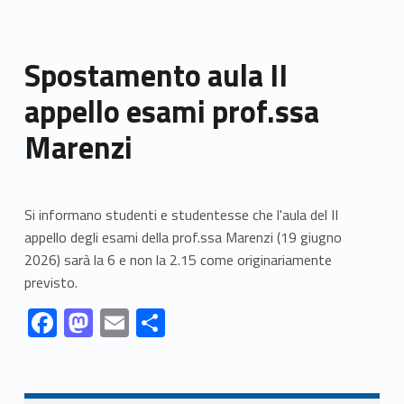
Spostamento aula II
appello esami prof.ssa
Marenzi
Si informano studenti e studentesse che l'aula del II
appello degli esami della prof.ssa Marenzi (19 giugno
2026) sarà la 6 e non la 2.15 come originariamente
previsto.
Link identifier #identifier__150608-1
Link identifier #identifier__155680-2
Link identifier #identifier__51553-3
Link identifier #identifier__10490-4
F
M
E
C
ac
as
m
o
Skip back to navigation
e
to
ai
n