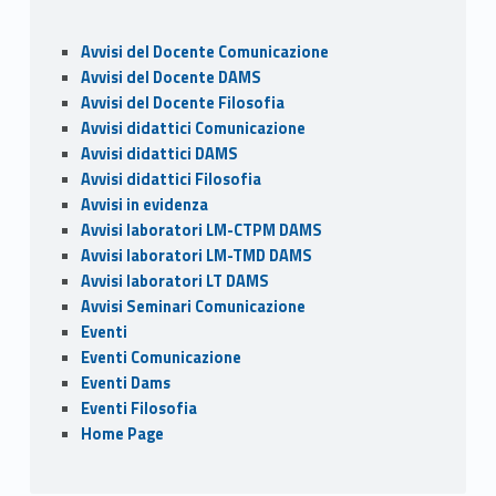
b
d
l
di
o
o
vi
Sidebar
Avvisi del Docente Comunicazione
o
n
di
Avvisi del Docente DAMS
k
Avvisi del Docente Filosofia
Avvisi didattici Comunicazione
Avvisi didattici DAMS
Avvisi didattici Filosofia
Avvisi in evidenza
Avvisi laboratori LM-CTPM DAMS
Avvisi laboratori LM-TMD DAMS
Avvisi laboratori LT DAMS
Avvisi Seminari Comunicazione
Eventi
Eventi Comunicazione
Eventi Dams
Eventi Filosofia
Home Page