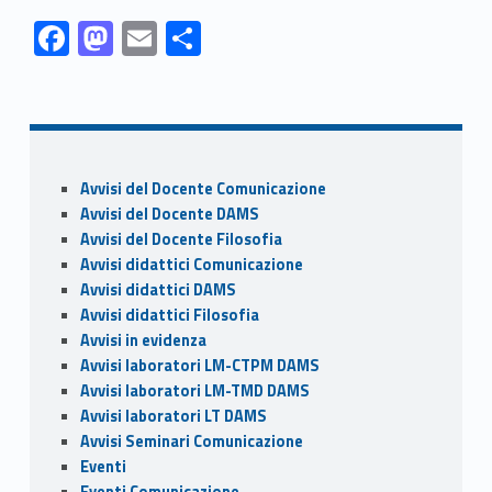
Link identifier #identifier__9995-1
Link identifier #identifier__108589-2
Link identifier #identifier__6238-3
Link identifier #identifier__199193-4
F
M
E
C
ac
as
m
o
Skip back to navigation
e
to
ai
n
b
d
l
di
o
o
vi
Sidebar
Avvisi del Docente Comunicazione
o
n
di
Avvisi del Docente DAMS
k
Avvisi del Docente Filosofia
Avvisi didattici Comunicazione
Avvisi didattici DAMS
Avvisi didattici Filosofia
Avvisi in evidenza
Avvisi laboratori LM-CTPM DAMS
Avvisi laboratori LM-TMD DAMS
Avvisi laboratori LT DAMS
Avvisi Seminari Comunicazione
Eventi
Eventi Comunicazione