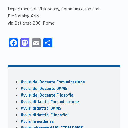
Department of Philosophy, Communication and
Performing Arts
via Ostiense 236, Rome
Link identifier #identifier__88155-1
Link identifier #identifier__119916-2
Link identifier #identifier__50848-3
Link identifier #identifier__53382-4
F
M
E
C
ac
as
m
o
Skip back to navigation
e
to
ai
n
b
d
l
di
o
o
vi
Sidebar
Avvisi del Docente Comunicazione
o
n
di
Avvisi del Docente DAMS
k
Avvisi del Docente Filosofia
Avvisi didattici Comunicazione
Avvisi didattici DAMS
Avvisi didattici Filosofia
Avvisi in evidenza
Avvisi laboratori LM-CTPM DAMS