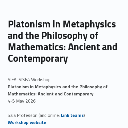
Platonism in Metaphysics
and the Philosophy of
Mathematics: Ancient and
Contemporary
SIFA-SISFA Workshop
Platonism in Metaphysics and the Philosophy of
Mathematics: Ancient and Contemporary
4-5 May 2026
Link identifier #identifier__70781-1
Sala Professori (and online:
Link teams
)
Link identifier #identifier__105145-2
Workshop website