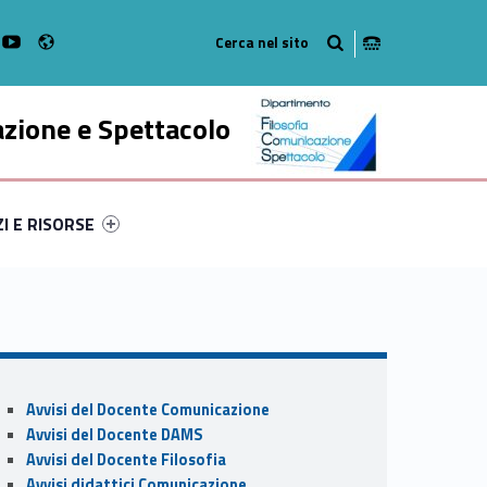
Radio
k
witter
bMan on Instagram
WebMan on Youtube
azione e Spettacolo
ry-80660-52
ntifier #link-menu-primary-64568-63
ZI E RISORSE
Sidebar
Avvisi del Docente Comunicazione
Avvisi del Docente DAMS
Avvisi del Docente Filosofia
Avvisi didattici Comunicazione