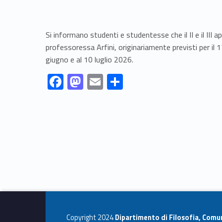
Si informano studenti e studentesse che il II e il III ap
professoressa Arfini, originariamente previsti per il 
giugno e al 10 luglio 2026.
Link identifier #identifier__118367-1
Link identifier #identifier__81628-2
Link identifier #identifier__88537-3
Link identifier #identifier__107794-4
F
M
E
C
ac
as
m
o
Skip back to navigation
e
to
ai
n
b
d
l
di
o
o
vi
o
n
di
k
Copyright 2024
Dipartimento di Filosofia, Comu