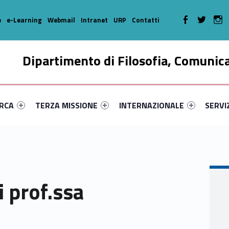
WebMan on Faceboo
WebMan on T
We
e
e-Learning
Webmail
Intranet
URP
Contatti
Dipartimento di Filosofia, Comunic
enu-primary-24033-16
dentifier #link-menu-primary-25927-35
Link identifier #link-menu-primary-77516-46
Link identifier #link-menu-prima
Link ide
ERCA
TERZA MISSIONE
INTERNAZIONALE
SERVI
i prof.ssa