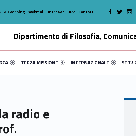
WebMan on Faceboo
WebMan on T
We
e
e-Learning
Webmail
Intranet
URP
Contatti
Dipartimento di Filosofia, Comunic
enu-primary-14018-16
dentifier #link-menu-primary-78048-35
Link identifier #link-menu-primary-5373-46
Link identifier #link-menu-prima
Link ide
ERCA
TERZA MISSIONE
INTERNAZIONALE
SERVI
la radio e
rof.