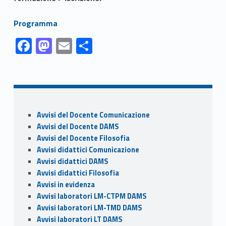
Link identifier #identifier__50143-1
Programma
Link identifier #identifier__199166-1
Link identifier #identifier__57881-2
Link identifier #identifier__177713-3
Link identifier #identifier__158007-4
F
M
E
C
ac
as
m
o
Skip back to navigation
e
to
ai
n
b
d
l
di
o
o
vi
Sidebar
Avvisi del Docente Comunicazione
o
n
di
Avvisi del Docente DAMS
k
Avvisi del Docente Filosofia
Avvisi didattici Comunicazione
Avvisi didattici DAMS
Avvisi didattici Filosofia
Avvisi in evidenza
Avvisi laboratori LM-CTPM DAMS
Avvisi laboratori LM-TMD DAMS
Avvisi laboratori LT DAMS