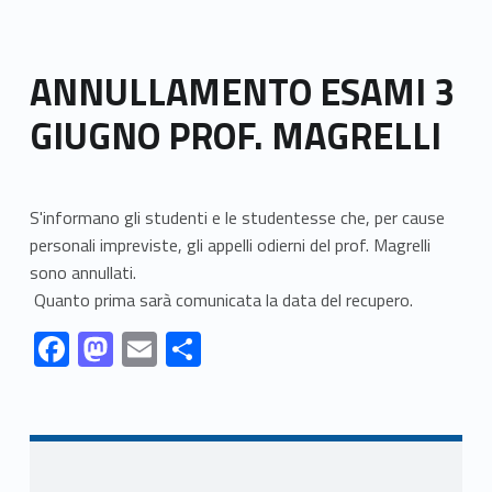
ANNULLAMENTO ESAMI 3
GIUGNO PROF. MAGRELLI
S'informano gli studenti e le studentesse che, per cause
personali impreviste, gli appelli odierni del prof. Magrelli
sono annullati.
Quanto prima sarà comunicata la data del recupero.
Link identifier #identifier__176917-1
Link identifier #identifier__35602-2
Link identifier #identifier__120303-3
Link identifier #identifier__52449-4
F
M
E
C
ac
as
m
o
Skip back to navigation
e
to
ai
n
b
d
l
di
o
o
vi
Sidebar